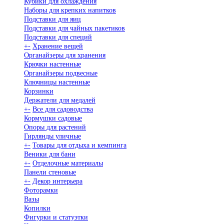
Кубики для охлаждения
Наборы для крепких напитков
Подставки для яиц
Подставки для чайных пакетиков
Подставки для специй
+
-
Хранение вещей
Органайзеры для хранения
Крючки настенные
Органайзеры подвесные
Ключницы настенные
Корзинки
Держатели для медалей
+
-
Все для садоводства
Кормушки садовые
Опоры для растений
Гирлянды уличные
+
-
Товары для отдыха и кемпинга
Веники для бани
+
-
Отделочные материалы
Панели стеновые
+
-
Декор интерьера
Фоторамки
Вазы
Копилки
Фигурки и статуэтки