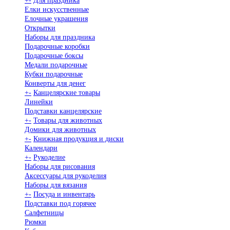
+
-
Для праздника
Елки искусственные
Елочные украшения
Открытки
Наборы для праздника
Подарочные коробки
Подарочные боксы
Медали подарочные
Кубки подарочные
Конверты для денег
+
-
Канцелярские товары
Линейки
Подставки канцелярские
+
-
Товары для животных
Домики для животных
+
-
Книжная продукция и диски
Календари
+
-
Рукоделие
Наборы для рисования
Аксессуары для рукоделия
Наборы для вязания
+
-
Посуда и инвентарь
Подставки под горячее
Салфетницы
Рюмки