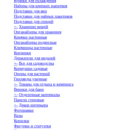
Кубики для охлаждения
Наборы для крепких напитков
Подставки для яиц
Подставки для чайных пакетиков
Подставки для специй
+
-
Хранение вещей
Органайзеры для хранения
Крючки настенные
Органайзеры подвесные
Ключницы настенные
Корзинки
Держатели для медалей
+
-
Все для садоводства
Кормушки садовые
Опоры для растений
Гирлянды уличные
+
-
Товары для отдыха и кемпинга
Веники для бани
+
-
Отделочные материалы
Панели стеновые
+
-
Декор интерьера
Фоторамки
Вазы
Копилки
Фигурки и статуэтки