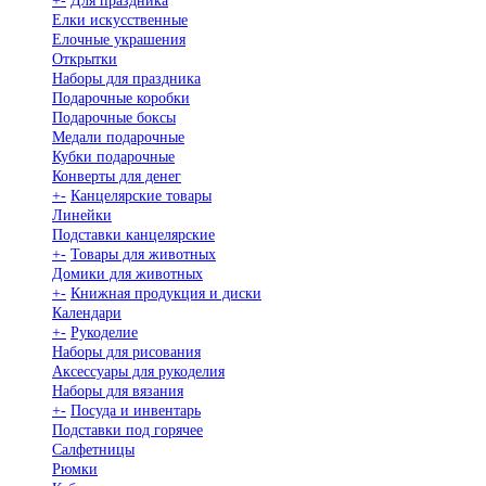
+
-
Для праздника
Елки искусственные
Елочные украшения
Открытки
Наборы для праздника
Подарочные коробки
Подарочные боксы
Медали подарочные
Кубки подарочные
Конверты для денег
+
-
Канцелярские товары
Линейки
Подставки канцелярские
+
-
Товары для животных
Домики для животных
+
-
Книжная продукция и диски
Календари
+
-
Рукоделие
Наборы для рисования
Аксессуары для рукоделия
Наборы для вязания
+
-
Посуда и инвентарь
Подставки под горячее
Салфетницы
Рюмки