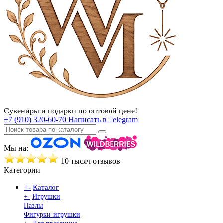
Сувениры и подарки по оптовой цене!
+7 (910) 320-60-70
Написать в Telegram
Мы на:
10 тысяч отзывов
Категории
+
-
Каталог
+
-
Игрушки
Пазлы
Фигурки-игрушки