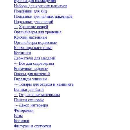
Кубики для охлаждения
Наборы для крепких напитков
Подставки для яиц
Подставки для чайных пакетиков
Подставки для специй
+
-
Хранение вещей
Органайзеры для хранения
Крючки настенные
Органайзеры подвесные
Ключницы настенные
Корзинки
Держатели для медалей
+
-
Все для садоводства
Кормушки садовые
Опоры для растений
Гирлянды уличные
+
-
Товары для отдыха и кемпинга
Веники для бани
+
-
Отделочные материалы
Панели стеновые
+
-
Декор интерьера
Фоторамки
Вазы
Копилки
Фигурки и статуэтки