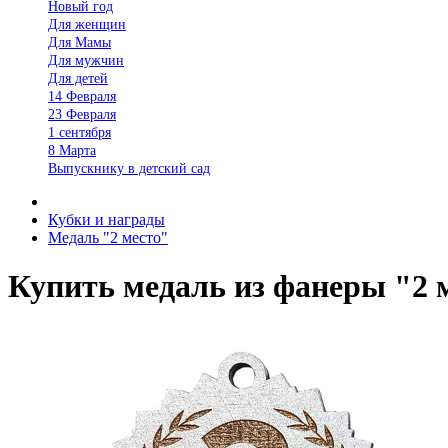
Новый год
Для женщин
Для Мамы
Для мужчин
Для детей
14 Февраля
23 Февраля
1 сентября
8 Марта
Выпускнику в детский сад
Кубки и награды
Медаль "2 место"
Купить медаль из фанеры "2 