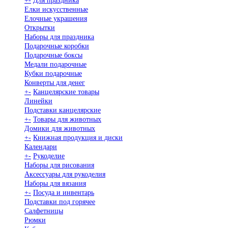
+
-
Для праздника
Елки искусственные
Елочные украшения
Открытки
Наборы для праздника
Подарочные коробки
Подарочные боксы
Медали подарочные
Кубки подарочные
Конверты для денег
+
-
Канцелярские товары
Линейки
Подставки канцелярские
+
-
Товары для животных
Домики для животных
+
-
Книжная продукция и диски
Календари
+
-
Рукоделие
Наборы для рисования
Аксессуары для рукоделия
Наборы для вязания
+
-
Посуда и инвентарь
Подставки под горячее
Салфетницы
Рюмки