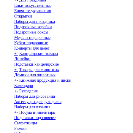
+
-
Для праздника
Елки искусственные
Елочные украшения
Открытки
Наборы для праздника
Подарочные коробки
Подарочные боксы
Медали подарочные
Кубки подарочные
Конверты для денег
+
-
Канцелярские товары
Линейки
Подставки канцелярские
+
-
Товары для животных
Домики для животных
+
-
Книжная продукция и диски
Календари
+
-
Рукоделие
Наборы для рисования
Аксессуары для рукоделия
Наборы для вязания
+
-
Посуда и инвентарь
Подставки под горячее
Салфетницы
Рюмки