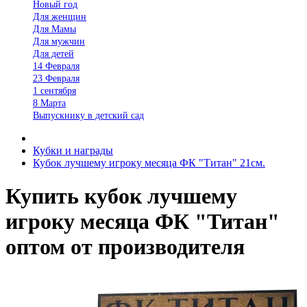
Новый год
Для женщин
Для Мамы
Для мужчин
Для детей
14 Февраля
23 Февраля
1 сентября
8 Марта
Выпускнику в детский сад
Кубки и награды
Кубок лучшему игроку месяца ФК "Титан" 21см.
Купить кубок лучшему
игроку месяца ФК "Титан"
оптом от производителя