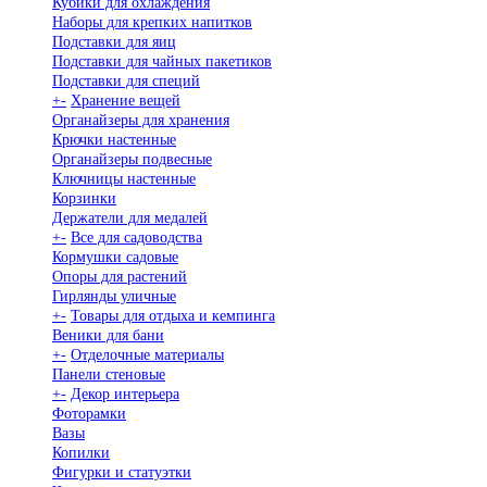
Кубики для охлаждения
Наборы для крепких напитков
Подставки для яиц
Подставки для чайных пакетиков
Подставки для специй
+
-
Хранение вещей
Органайзеры для хранения
Крючки настенные
Органайзеры подвесные
Ключницы настенные
Корзинки
Держатели для медалей
+
-
Все для садоводства
Кормушки садовые
Опоры для растений
Гирлянды уличные
+
-
Товары для отдыха и кемпинга
Веники для бани
+
-
Отделочные материалы
Панели стеновые
+
-
Декор интерьера
Фоторамки
Вазы
Копилки
Фигурки и статуэтки