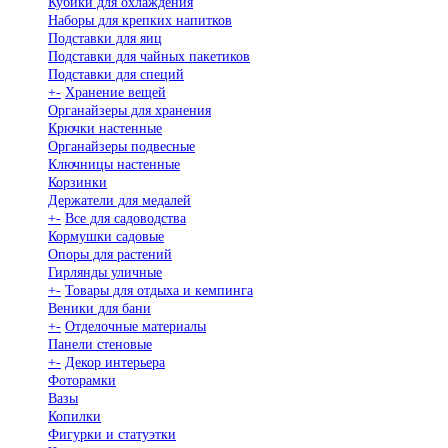
Кубики для охлаждения
Наборы для крепких напитков
Подставки для яиц
Подставки для чайных пакетиков
Подставки для специй
+
-
Хранение вещей
Органайзеры для хранения
Крючки настенные
Органайзеры подвесные
Ключницы настенные
Корзинки
Держатели для медалей
+
-
Все для садоводства
Кормушки садовые
Опоры для растений
Гирлянды уличные
+
-
Товары для отдыха и кемпинга
Веники для бани
+
-
Отделочные материалы
Панели стеновые
+
-
Декор интерьера
Фоторамки
Вазы
Копилки
Фигурки и статуэтки