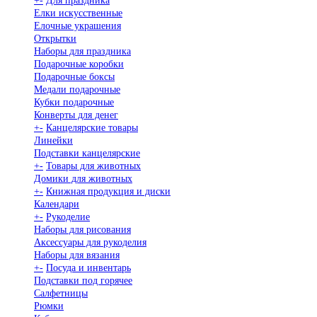
+
-
Для праздника
Елки искусственные
Елочные украшения
Открытки
Наборы для праздника
Подарочные коробки
Подарочные боксы
Медали подарочные
Кубки подарочные
Конверты для денег
+
-
Канцелярские товары
Линейки
Подставки канцелярские
+
-
Товары для животных
Домики для животных
+
-
Книжная продукция и диски
Календари
+
-
Рукоделие
Наборы для рисования
Аксессуары для рукоделия
Наборы для вязания
+
-
Посуда и инвентарь
Подставки под горячее
Салфетницы
Рюмки