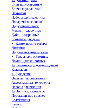
+
-
Для праздника
Елки искусственные
Елочные украшения
Открытки
Наборы для праздника
Подарочные коробки
Подарочные боксы
Медали подарочные
Кубки подарочные
Конверты для денег
+
-
Канцелярские товары
Линейки
Подставки канцелярские
+
-
Товары для животных
Домики для животных
+
-
Книжная продукция и диски
Календари
+
-
Рукоделие
Наборы для рисования
Аксессуары для рукоделия
Наборы для вязания
+
-
Посуда и инвентарь
Подставки под горячее
Салфетницы
Рюмки