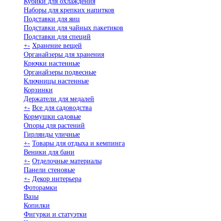
Кубики для охлаждения
Наборы для крепких напитков
Подставки для яиц
Подставки для чайных пакетиков
Подставки для специй
+
-
Хранение вещей
Органайзеры для хранения
Крючки настенные
Органайзеры подвесные
Ключницы настенные
Корзинки
Держатели для медалей
+
-
Все для садоводства
Кормушки садовые
Опоры для растений
Гирлянды уличные
+
-
Товары для отдыха и кемпинга
Веники для бани
+
-
Отделочные материалы
Панели стеновые
+
-
Декор интерьера
Фоторамки
Вазы
Копилки
Фигурки и статуэтки