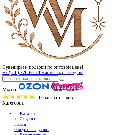
Сувениры и подарки по оптовой цене!
+7 (910) 320-60-70
Написать в Telegram
Мы на:
10 тысяч отзывов
Категории
+
-
Каталог
+
-
Игрушки
Пазлы
Фигурки-игрушки