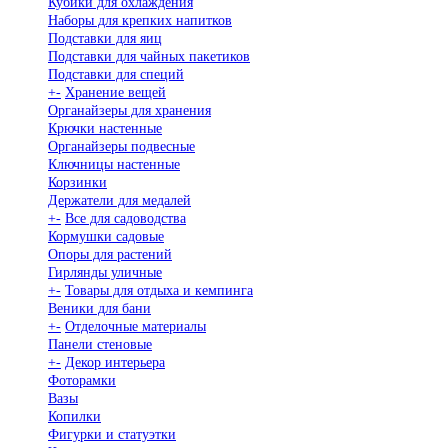
Кубики для охлаждения
Наборы для крепких напитков
Подставки для яиц
Подставки для чайных пакетиков
Подставки для специй
+
-
Хранение вещей
Органайзеры для хранения
Крючки настенные
Органайзеры подвесные
Ключницы настенные
Корзинки
Держатели для медалей
+
-
Все для садоводства
Кормушки садовые
Опоры для растений
Гирлянды уличные
+
-
Товары для отдыха и кемпинга
Веники для бани
+
-
Отделочные материалы
Панели стеновые
+
-
Декор интерьера
Фоторамки
Вазы
Копилки
Фигурки и статуэтки