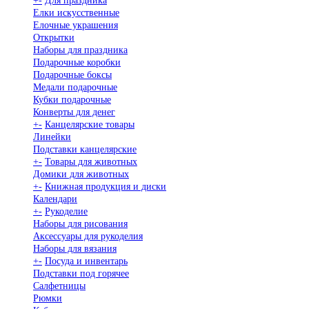
+
-
Для праздника
Елки искусственные
Елочные украшения
Открытки
Наборы для праздника
Подарочные коробки
Подарочные боксы
Медали подарочные
Кубки подарочные
Конверты для денег
+
-
Канцелярские товары
Линейки
Подставки канцелярские
+
-
Товары для животных
Домики для животных
+
-
Книжная продукция и диски
Календари
+
-
Рукоделие
Наборы для рисования
Аксессуары для рукоделия
Наборы для вязания
+
-
Посуда и инвентарь
Подставки под горячее
Салфетницы
Рюмки