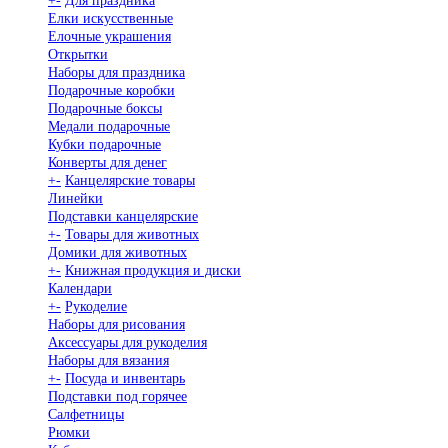
+
-
Для праздника
Елки искусственные
Елочные украшения
Открытки
Наборы для праздника
Подарочные коробки
Подарочные боксы
Медали подарочные
Кубки подарочные
Конверты для денег
+
-
Канцелярские товары
Линейки
Подставки канцелярские
+
-
Товары для животных
Домики для животных
+
-
Книжная продукция и диски
Календари
+
-
Рукоделие
Наборы для рисования
Аксессуары для рукоделия
Наборы для вязания
+
-
Посуда и инвентарь
Подставки под горячее
Салфетницы
Рюмки