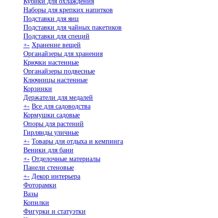
Кубики для охлаждения
Наборы для крепких напитков
Подставки для яиц
Подставки для чайных пакетиков
Подставки для специй
+
-
Хранение вещей
Органайзеры для хранения
Крючки настенные
Органайзеры подвесные
Ключницы настенные
Корзинки
Держатели для медалей
+
-
Все для садоводства
Кормушки садовые
Опоры для растений
Гирлянды уличные
+
-
Товары для отдыха и кемпинга
Веники для бани
+
-
Отделочные материалы
Панели стеновые
+
-
Декор интерьера
Фоторамки
Вазы
Копилки
Фигурки и статуэтки