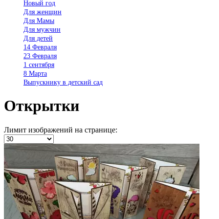
Новый год
Для женщин
Для Мамы
Для мужчин
Для детей
14 Февраля
23 Февраля
1 сентября
8 Марта
Выпускнику в детский сад
Открытки
Лимит изображений на странице: